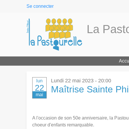
User
Se connecter
menu
La Pasto
Accu
Lundi 22 mai 2023 - 20:00
lun
22
Maîtrise Sainte P
mai
A l'occasion de son 50e anniversaire, la Pastoure
choeur d'enfants remarquable.