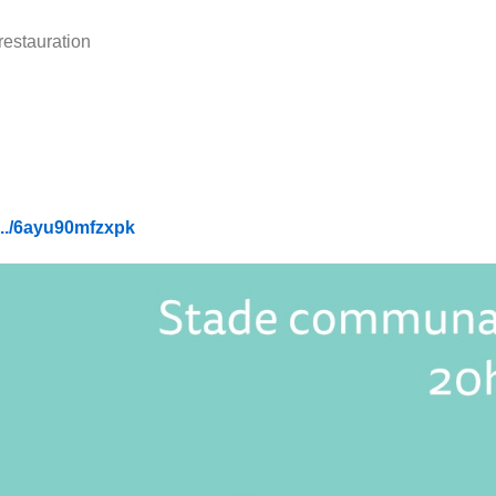
restauration
.../6ayu90mfzxpk